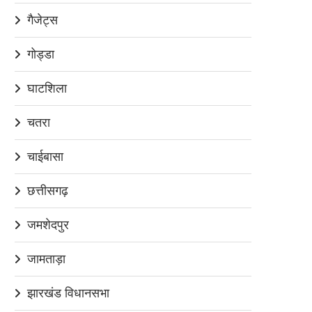
गैजेट्स
गोड्डा
घाटशिला
चतरा
चाईबासा
छत्तीसगढ़
जमशेदपुर
जामताड़ा
झारखंड विधानसभा