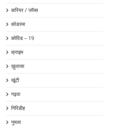
करियर / जॉब्स
कोडरमा
कोविड – 19
क्राइम
ख़ुलासा
खूंटी
गढ़वा
गिरिडीह
गुमला