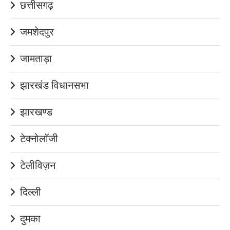
छत्तीसगढ़
जमशेदपुर
जामताड़ा
झारखंड विधानसभा
झारखण्ड
टेक्नोलॉजी
टेलीविज़न
दिल्ली
दुमका