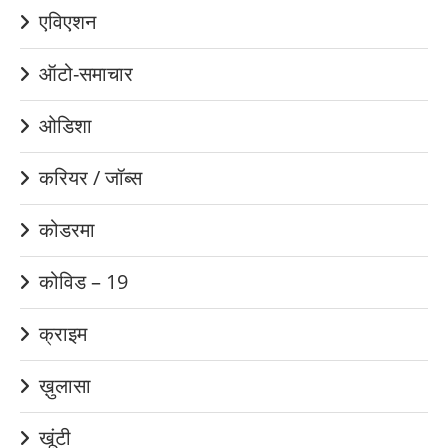
एविएशन
ऑटो-समाचार
ओडिशा
करियर / जॉब्स
कोडरमा
कोविड – 19
क्राइम
ख़ुलासा
खूंटी