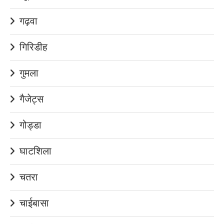
गढ़वा
गिरिडीह
गुमला
गैजेट्स
गोड्डा
घाटशिला
चतरा
चाईबासा