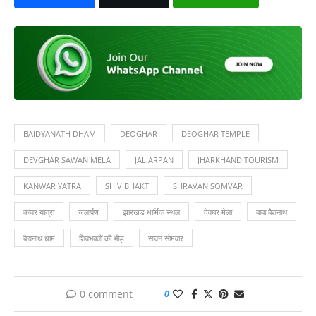
BAIDYANATH DHAM
DEOGHAR
DEOGHAR TEMPLE
DEVGHAR SAWAN MELA
JAL ARPAN
JHARKHAND TOURISM
KANWAR YATRA
SHIV BHAKT
SHRAVAN SOMVAR
कांवर यात्रा
जलार्पण
झारखंड धार्मिक स्थल
देवघर मेला
बाबा बैद्यनाथ
बैद्यनाथ धाम
शिवभक्तों की भीड़
सावन सोमवार
0 comment
0