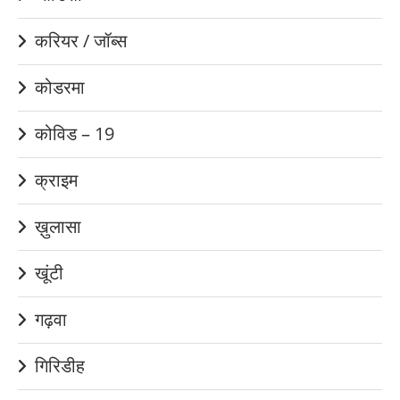
करियर / जॉब्स
कोडरमा
कोविड – 19
क्राइम
ख़ुलासा
खूंटी
गढ़वा
गिरिडीह