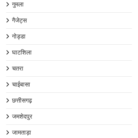
गुमला
गैजेट्स
गोड्डा
घाटशिला
चतरा
चाईबासा
छत्तीसगढ़
जमशेदपुर
जामताड़ा