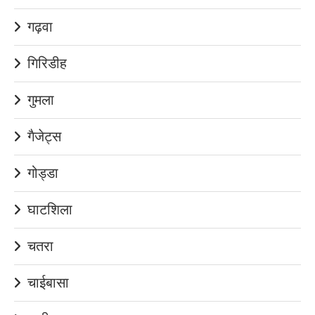
गढ़वा
गिरिडीह
गुमला
गैजेट्स
गोड्डा
घाटशिला
चतरा
चाईबासा