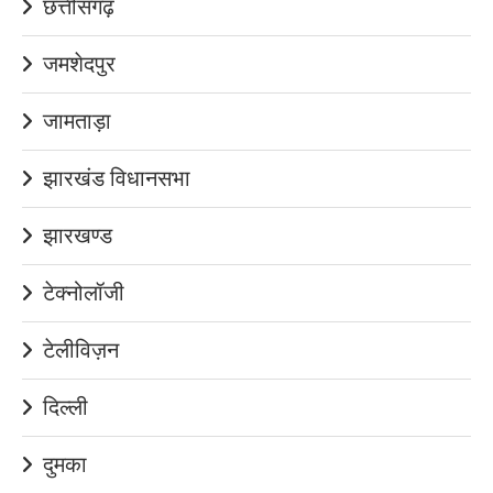
छत्तीसगढ़
जमशेदपुर
जामताड़ा
झारखंड विधानसभा
झारखण्ड
टेक्नोलॉजी
टेलीविज़न
दिल्ली
दुमका