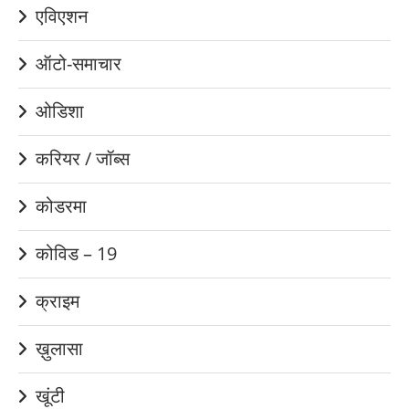
एविएशन
ऑटो-समाचार
ओडिशा
करियर / जॉब्स
कोडरमा
कोविड – 19
क्राइम
ख़ुलासा
खूंटी