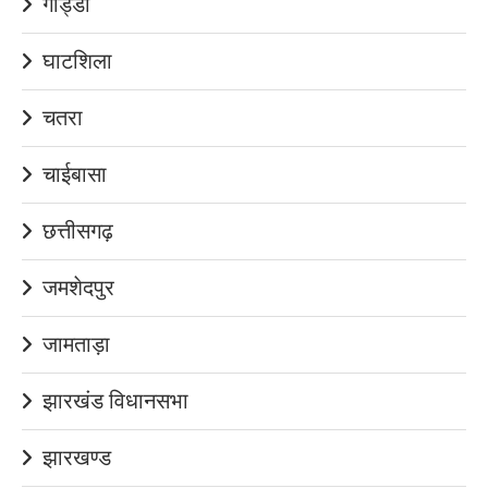
गोड्डा
घाटशिला
चतरा
चाईबासा
छत्तीसगढ़
जमशेदपुर
जामताड़ा
झारखंड विधानसभा
झारखण्ड