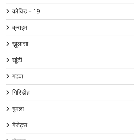
कोविड – 19
क्राइम
ख़ुलासा
खूंटी
गढ़वा
गिरिडीह
गुमला
गैजेट्स