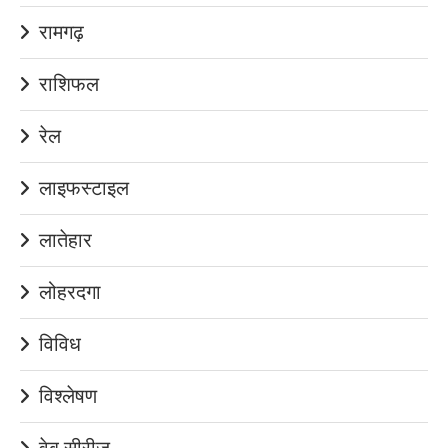
रामगढ़
राशिफल
रेल
लाइफस्टाइल
लातेहार
लोहरदगा
विविध
विश्लेषण
वेब सीरीज