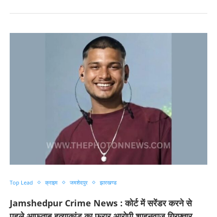
Top Lead
क्राइम
जमशेदपुर
झारखण्ड
Jamshedpur Crime News : कोर्ट में सरेंडर करने से
पहले आफताब हत्याकांड का फरार आरोपी शाहनवाज गिरफ्तार,