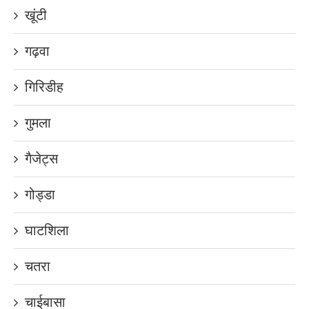
खूंटी
गढ़वा
गिरिडीह
गुमला
गैजेट्स
गोड्डा
घाटशिला
चतरा
चाईबासा