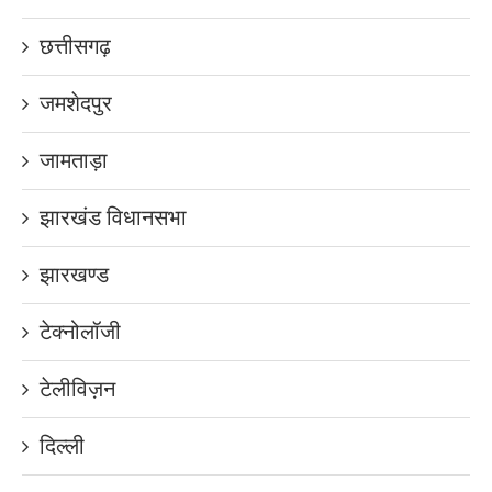
छत्तीसगढ़
जमशेदपुर
जामताड़ा
झारखंड विधानसभा
झारखण्ड
टेक्नोलॉजी
टेलीविज़न
दिल्ली