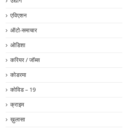
उद्योग
एविएशन
ऑटो-समाचार
ओडिशा
करियर / जॉब्स
कोडरमा
कोविड – 19
क्राइम
ख़ुलासा