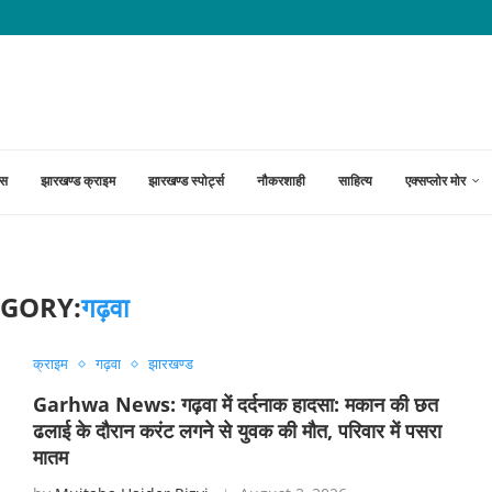
 में वृद्ध महिला से चेन छिनताई, आरोपियों का पता...
्स
झारखण्ड क्राइम
झारखण्ड स्पोर्ट्स
नौकरशाही
साहित्य
एक्सप्लोर मोर
EGORY:
गढ़वा
क्राइम
गढ़वा
झारखण्ड
Garhwa News: गढ़वा में दर्दनाक हादसा: मकान की छत
ढलाई के दौरान करंट लगने से युवक की मौत, परिवार में पसरा
मातम