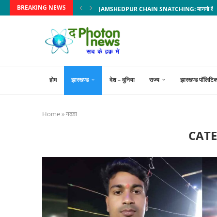
BREAKING NEWS
JAMSHEDPUR CHAIN SNATCHING: मानगो के तुरियाबेड़ा
होम
झारखण्ड
देश – दुनिया
राज्य
झारखण्ड पॉलिटिक
Home
»
गढ़वा
CAT