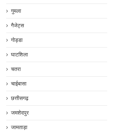
गुमला
गैजेट्स
गोड्डा
घाटशिला
चतरा
चाईबासा
छत्तीसगढ़
जमशेदपुर
जामताड़ा