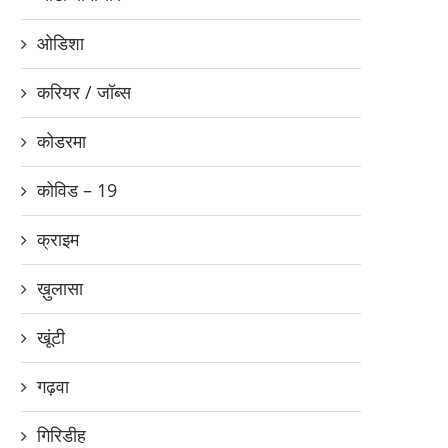
ओडिशा
करियर / जॉब्स
कोडरमा
कोविड – 19
क्राइम
ख़ुलासा
खूंटी
गढ़वा
गिरिडीह