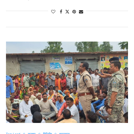
Top Lead
क्राइम
गिरिडीह
झारखण्ड