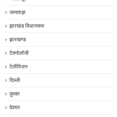
जामताड़ा
झारखंड विधानसभा
झारखण्ड
टेक्नोलॉजी
टेलीविज़न
दिल्ली
दुमका
देवघर