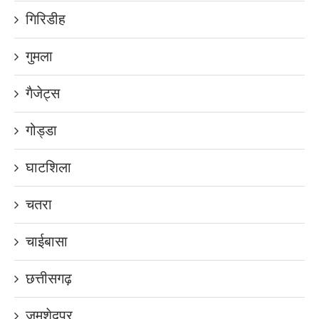
गिरिडीह
गुमला
गैजेट्स
गोड्डा
घाटशिला
चतरा
चाईबासा
छत्तीसगढ़
जमशेदपुर