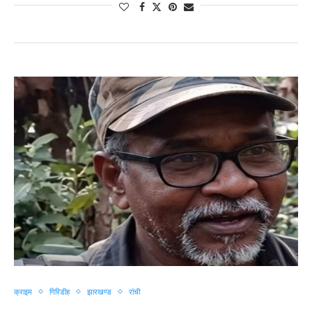
क्राइम
गिरिडीह
झारखण्ड
रांची