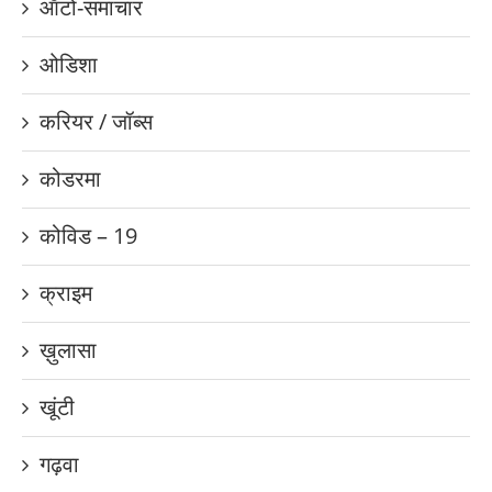
ऑटो-समाचार
ओडिशा
करियर / जॉब्स
कोडरमा
कोविड – 19
क्राइम
ख़ुलासा
खूंटी
गढ़वा