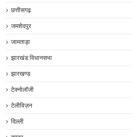
छत्तीसगढ़
जमशेदपुर
जामताड़ा
झारखंड विधानसभा
झारखण्ड
टेक्नोलॉजी
टेलीविज़न
दिल्ली