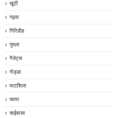
खूंटी
गढ़वा
गिरिडीह
गुमला
गैजेट्स
गोड्डा
घाटशिला
चतरा
चाईबासा