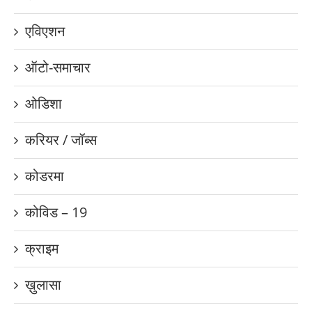
एविएशन
ऑटो-समाचार
ओडिशा
करियर / जॉब्स
कोडरमा
कोविड – 19
क्राइम
ख़ुलासा