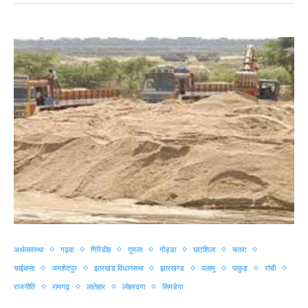
अर्थव्यवस्था
गढ़वा
गिरिडीह
गुमला
गोड्डा
घाटशिला
चतरा
चाईबासा
जमशेदपुर
झारखंड विधानसभा
झारखण्ड
पलामू
पाकुड़
रांची
राजनीति
रामगढ़
लातेहार
लोहरदगा
सिमडेगा