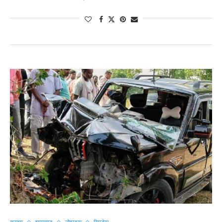
क्राइम
झारखण्ड
लोहरदगा
सिमडेगा