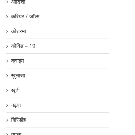
ओडिशा
करियर / जॉब्स
कोडरमा
कोविड – 19
क्राइम
ख़ुलासा
खूंटी
गढ़वा
गिरिडीह
गुमला