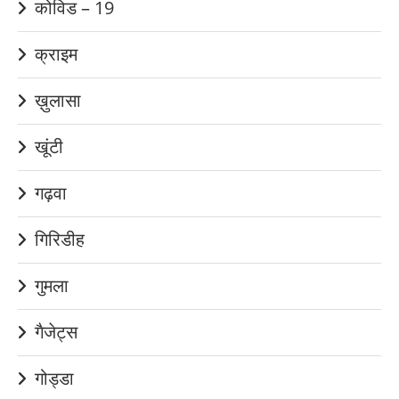
कोविड – 19
क्राइम
ख़ुलासा
खूंटी
गढ़वा
गिरिडीह
गुमला
गैजेट्स
गोड्डा