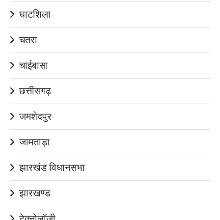
घाटशिला
चतरा
चाईबासा
छत्तीसगढ़
जमशेदपुर
जामताड़ा
झारखंड विधानसभा
झारखण्ड
टेक्नोलॉजी