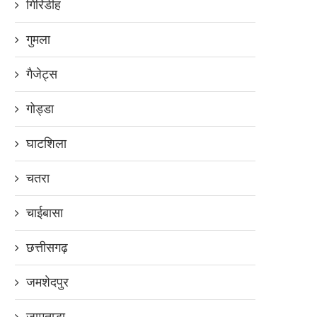
गिरिडीह
गुमला
गैजेट्स
गोड्डा
घाटशिला
चतरा
चाईबासा
छत्तीसगढ़
जमशेदपुर
जामताड़ा