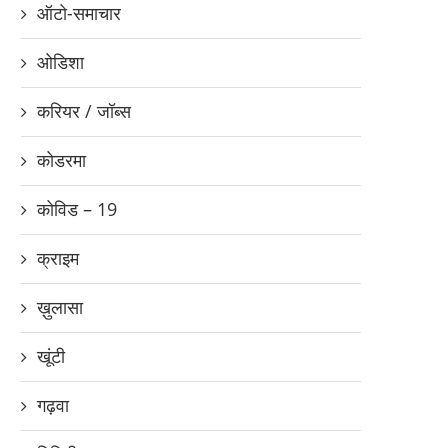
ऑटो-समाचार
ओडिशा
करियर / जॉब्स
कोडरमा
कोविड – 19
क्राइम
ख़ुलासा
खूंटी
गढ़वा