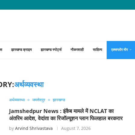
ा उफान पर, जानें किन इलाकों में बजाई गई...
्स
झारखण्ड क्राइम
झारखण्ड स्पोर्ट्स
नौकरशाही
साहित्य
एक्सप्लोर मोर
ORY:
अर्थव्यवस्था
अर्थव्यवस्था
जमशेदपुर
झारखण्ड
Jamshedpur News : इंकैब मामले में NCLAT का
अंतरिम आदेश, वेदांता का रिजॉल्यूशन प्लान फिलहाल बरकरार
by
Arvind Shrivastava
August 7, 2026