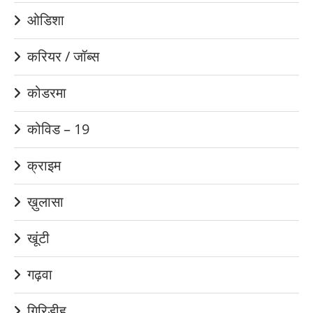
ओडिशा
करियर / जॉब्स
कोडरमा
कोविड – 19
क्राइम
ख़ुलासा
खूंटी
गढ़वा
गिरिडीह