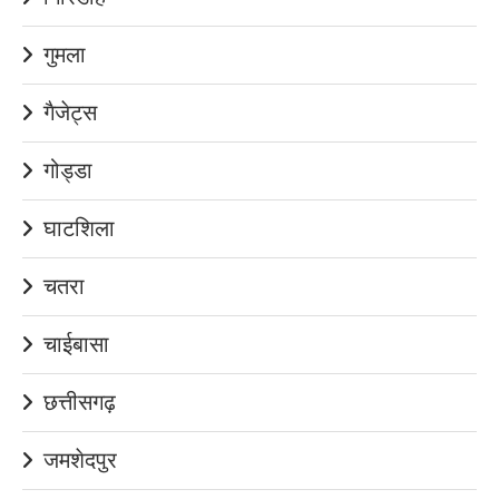
गुमला
गैजेट्स
गोड्डा
घाटशिला
चतरा
चाईबासा
छत्तीसगढ़
जमशेदपुर