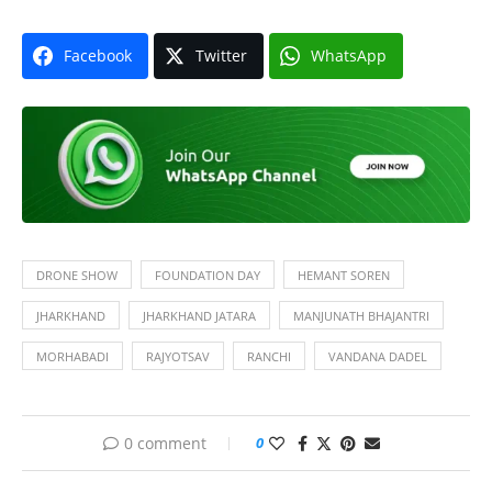
Facebook
Twitter
WhatsApp
DRONE SHOW
FOUNDATION DAY
HEMANT SOREN
JHARKHAND
JHARKHAND JATARA
MANJUNATH BHAJANTRI
MORHABADI
RAJYOTSAV
RANCHI
VANDANA DADEL
0 comment
0