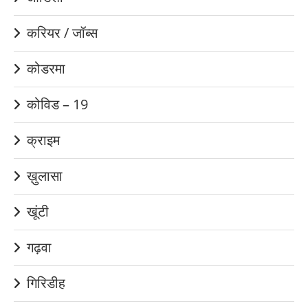
करियर / जॉब्स
कोडरमा
कोविड – 19
क्राइम
ख़ुलासा
खूंटी
गढ़वा
गिरिडीह