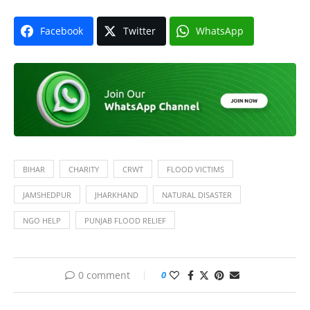
Facebook
Twitter
WhatsApp
BIHAR
CHARITY
CRWT
FLOOD VICTIMS
JAMSHEDPUR
JHARKHAND
NATURAL DISASTER
NGO HELP
PUNJAB FLOOD RELIEF
0 comment
0