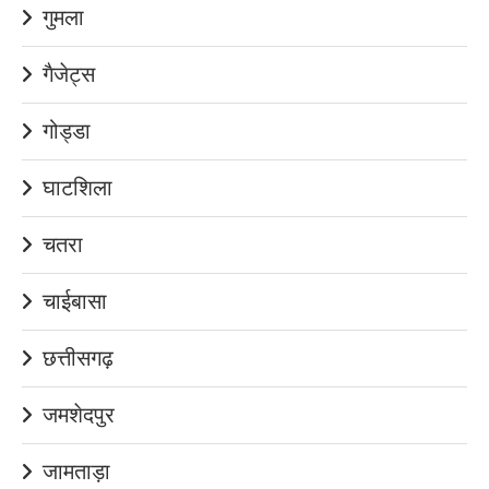
गुमला
गैजेट्स
गोड्डा
घाटशिला
चतरा
चाईबासा
छत्तीसगढ़
जमशेदपुर
जामताड़ा