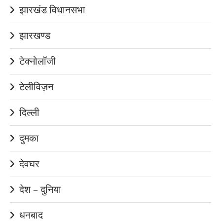
झारखंड विधानसभा
झारखण्ड
टेक्नोलॉजी
टेलीविज़न
दिल्ली
दुमका
देवघर
देश – दुनिया
धनबाद