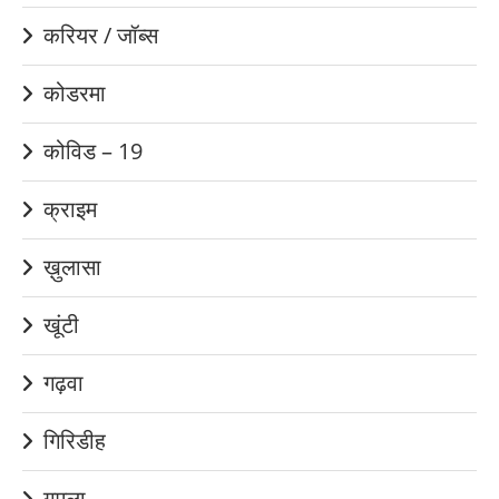
करियर / जॉब्स
कोडरमा
कोविड – 19
क्राइम
ख़ुलासा
खूंटी
गढ़वा
गिरिडीह
गुमला