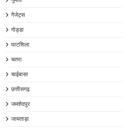
गैजेट्स
गोड्डा
घाटशिला
चतरा
चाईबासा
छत्तीसगढ़
जमशेदपुर
जामताड़ा