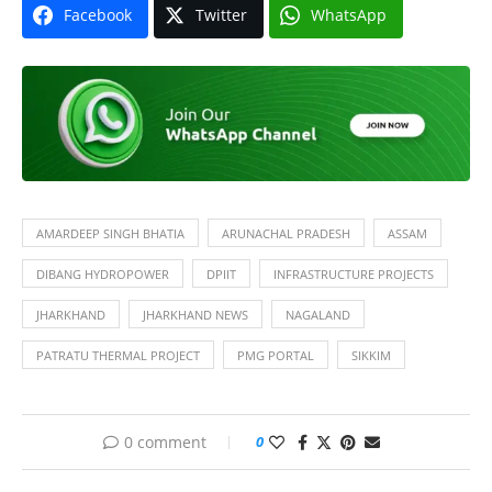
Facebook
Twitter
WhatsApp
AMARDEEP SINGH BHATIA
ARUNACHAL PRADESH
ASSAM
DIBANG HYDROPOWER
DPIIT
INFRASTRUCTURE PROJECTS
JHARKHAND
JHARKHAND NEWS
NAGALAND
PATRATU THERMAL PROJECT
PMG PORTAL
SIKKIM
0 comment
0