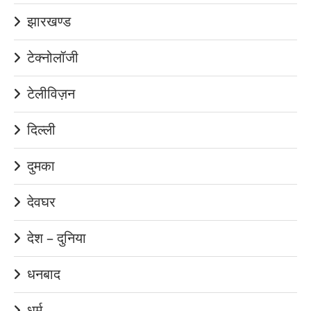
झारखण्ड
टेक्नोलॉजी
टेलीविज़न
दिल्ली
दुमका
देवघर
देश – दुनिया
धनबाद
धर्म