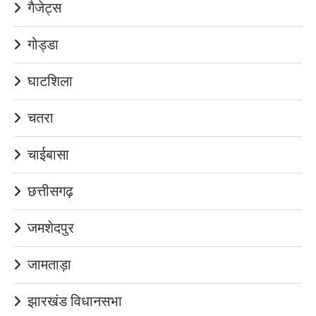
गैजेट्स
गोड्डा
घाटशिला
चतरा
चाईबासा
छत्तीसगढ़
जमशेदपुर
जामताड़ा
झारखंड विधानसभा