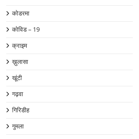
कोडरमा
कोविड – 19
क्राइम
ख़ुलासा
खूंटी
गढ़वा
गिरिडीह
गुमला