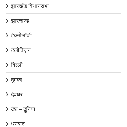
झारखंड विधानसभा
झारखण्ड
टेक्नोलॉजी
टेलीविज़न
दिल्ली
दुमका
देवघर
देश – दुनिया
धनबाद