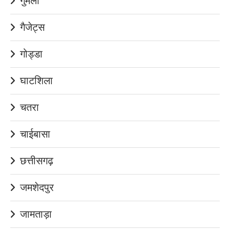
गुमला
गैजेट्स
गोड्डा
घाटशिला
चतरा
चाईबासा
छत्तीसगढ़
जमशेदपुर
जामताड़ा