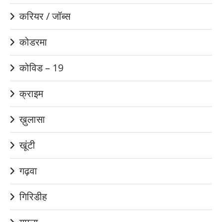
करियर / जॉब्स
कोडरमा
कोविड – 19
क्राइम
ख़ुलासा
खूंटी
गढ़वा
गिरिडीह