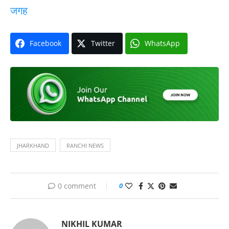
जगह
Facebook
Twitter
WhatsApp
JHARKHAND
RANCHI NEWS
0 comment
0
NIKHIL KUMAR