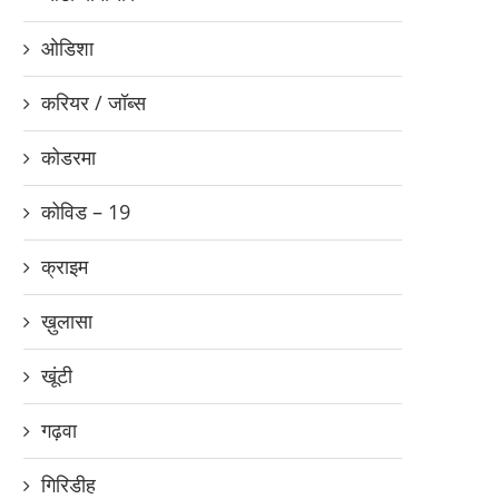
ओडिशा
करियर / जॉब्स
कोडरमा
कोविड – 19
क्राइम
ख़ुलासा
खूंटी
गढ़वा
गिरिडीह