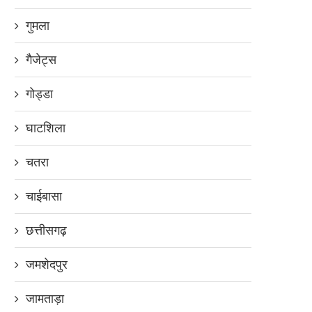
गुमला
गैजेट्स
गोड्डा
घाटशिला
चतरा
चाईबासा
छत्तीसगढ़
जमशेदपुर
जामताड़ा