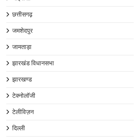
छत्तीसगढ़
जमशेदपुर
जामताड़ा
झारखंड विधानसभा
झारखण्ड
टेक्नोलॉजी
टेलीविज़न
दिल्ली