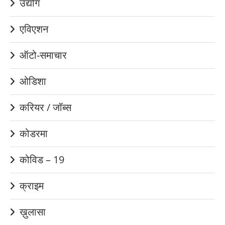
उद्योग
एविएशन
ऑटो-समाचार
ओडिशा
करियर / जॉब्स
कोडरमा
कोविड – 19
क्राइम
ख़ुलासा