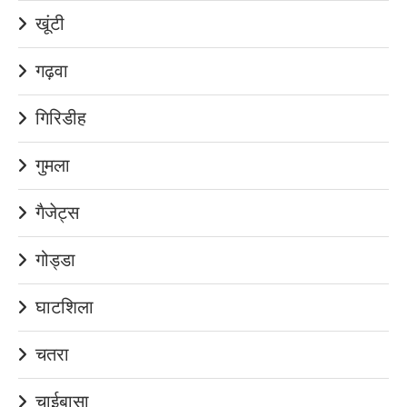
खूंटी
गढ़वा
गिरिडीह
गुमला
गैजेट्स
गोड्डा
घाटशिला
चतरा
चाईबासा