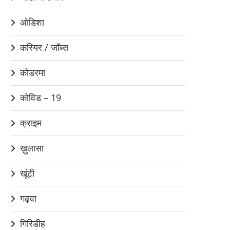
ओडिशा
करियर / जॉब्स
कोडरमा
कोविड – 19
क्राइम
ख़ुलासा
खूंटी
गढ़वा
गिरिडीह