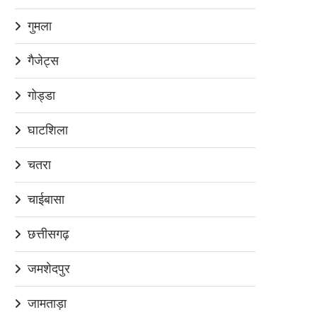
गुमला
गैजेट्स
गोड्डा
घाटशिला
चतरा
चाईबासा
छत्तीसगढ़
जमशेदपुर
जामताड़ा