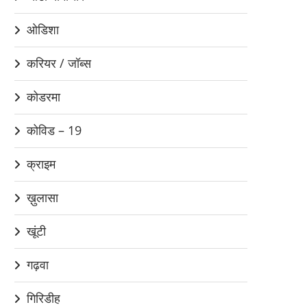
ओडिशा
करियर / जॉब्स
कोडरमा
कोविड – 19
क्राइम
ख़ुलासा
खूंटी
गढ़वा
गिरिडीह