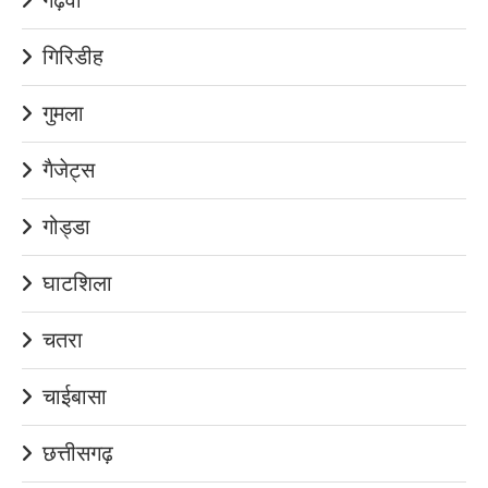
गिरिडीह
गुमला
गैजेट्स
गोड्डा
घाटशिला
चतरा
चाईबासा
छत्तीसगढ़