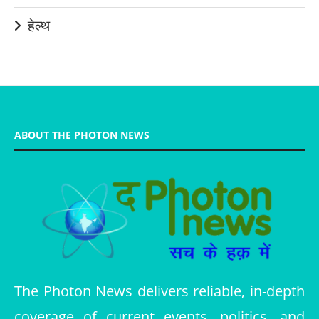
हेल्थ
ABOUT THE PHOTON NEWS
The Photon News delivers reliable, in-depth
coverage of current events, politics, and