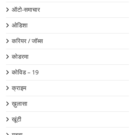
ऑटो-समाचार
ओडिशा
करियर / जॉब्स
कोडरमा
कोविड – 19
क्राइम
ख़ुलासा
खूंटी
गढ़वा