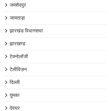
जमशेदपुर
जामताड़ा
झारखंड विधानसभा
झारखण्ड
टेक्नोलॉजी
टेलीविज़न
दिल्ली
दुमका
देवघर