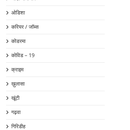
ओडिशा
करियर / जॉब्स
कोडरमा
कोविड – 19
क्राइम
ख़ुलासा
खूंटी
गढ़वा
गिरिडीह