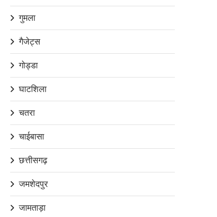
गुमला
गैजेट्स
गोड्डा
घाटशिला
चतरा
चाईबासा
छत्तीसगढ़
जमशेदपुर
जामताड़ा