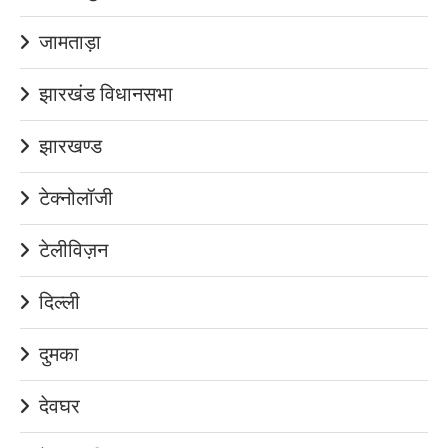
जामताड़ा
झारखंड विधानसभा
झारखण्ड
टेक्नोलॉजी
टेलीविज़न
दिल्ली
दुमका
देवघर