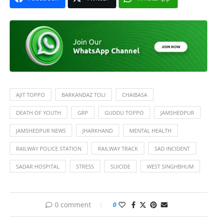
AJIT TOPPO
BARKANDAZ TOLI
CHAIBASA
DEATH OF YOUTH
GRP
GUDDU TOPPO
JAMSHEDPUR
JAMSHEDPUR NEWS
JHARKHAND
MENTAL HEALTH
RAILWAY POLICE STATION
RAILWAY TRACK
SAD INCIDENT
SADAR HOSPITAL
STRESS
SUICIDE
WEST SINGHBHUM
0 comment
0