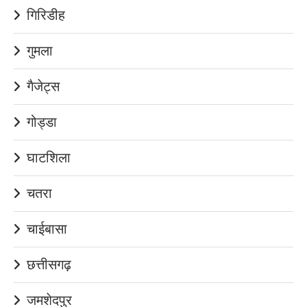
गिरिडीह
गुमला
गैजेट्स
गोड्डा
घाटशिला
चतरा
चाईबासा
छत्तीसगढ़
जमशेदपुर