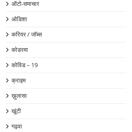
ऑटो-समाचार
ओडिशा
करियर / जॉब्स
कोडरमा
कोविड – 19
क्राइम
ख़ुलासा
खूंटी
गढ़वा