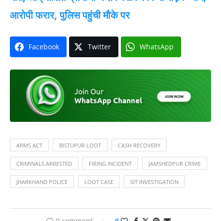
आरोपी फरार, पुलिस पहुंची मौके पर
Facebook
Twitter
WhatsApp
ARMS ACT
BISTUPUR LOOT
CASH RECOVERY
CRIMINALS ARRESTED
FIRING INCIDENT
JAMSHEDPUR CRIME
JHARKHAND POLICE
LOOT CASE
SIT INVESTIGATION
0 comment
0