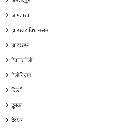
जमशेदपुर
जामताड़ा
झारखंड विधानसभा
झारखण्ड
टेक्नोलॉजी
टेलीविज़न
दिल्ली
दुमका
देवघर