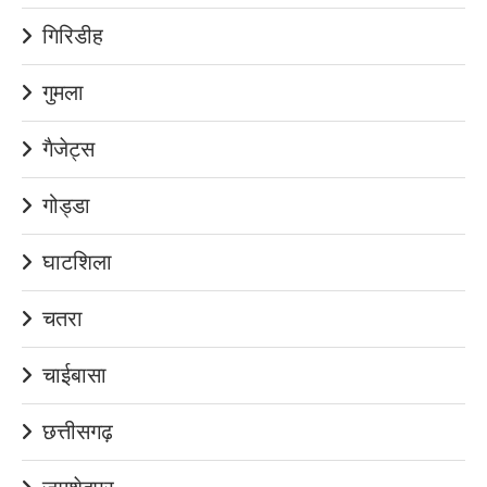
गिरिडीह
गुमला
गैजेट्स
गोड्डा
घाटशिला
चतरा
चाईबासा
छत्तीसगढ़