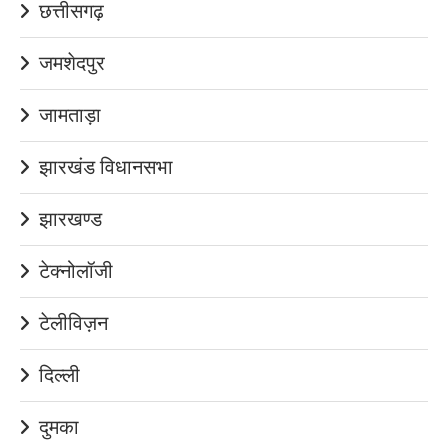
छत्तीसगढ़
जमशेदपुर
जामताड़ा
झारखंड विधानसभा
झारखण्ड
टेक्नोलॉजी
टेलीविज़न
दिल्ली
दुमका