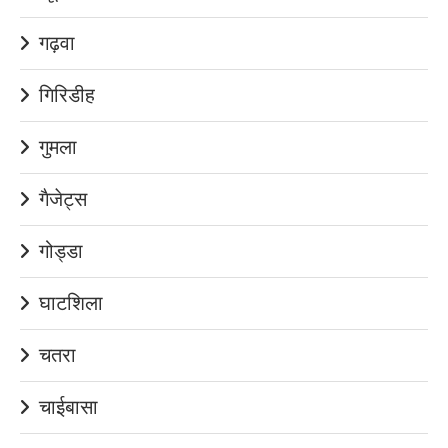
गढ़वा
गिरिडीह
गुमला
गैजेट्स
गोड्डा
घाटशिला
चतरा
चाईबासा