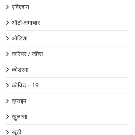
एविएशन
ऑटो-समाचार
ओडिशा
करियर / जॉब्स
कोडरमा
कोविड – 19
क्राइम
ख़ुलासा
खूंटी