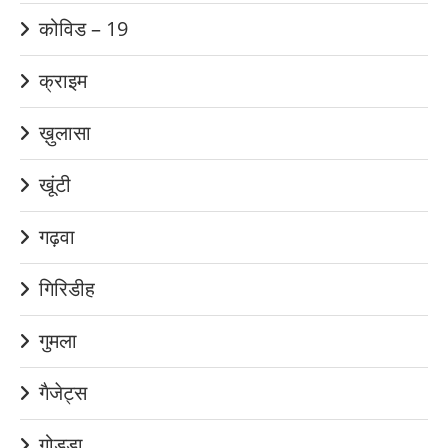
कोविड – 19
क्राइम
ख़ुलासा
खूंटी
गढ़वा
गिरिडीह
गुमला
गैजेट्स
गोड्डा