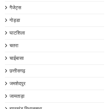
गैजेट्स
गोड्डा
घाटशिला
चतरा
चाईबासा
छत्तीसगढ़
जमशेदपुर
जामताड़ा
झारखंड विधानसभा