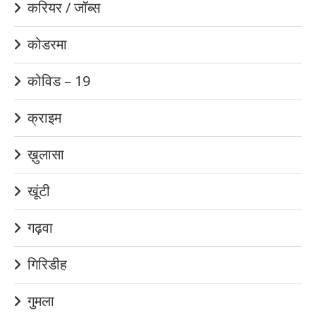
करियर / जॉब्स
कोडरमा
कोविड – 19
क्राइम
ख़ुलासा
खूंटी
गढ़वा
गिरिडीह
गुमला