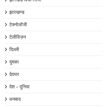
झारखण्ड
टेक्नोलॉजी
टेलीविज़न
दिल्ली
दुमका
देवघर
देश – दुनिया
धनबाद