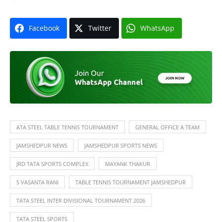
Facebook
Twitter
WhatsApp
ATA STEEL TABLE TENNIS TOURNAMENT
GENERAL OFFICE A TEAM
JAMSHEDPUR NEWS
JAMSHEDPUR SPORTS NEWS
JRD TATA SPORTS COMPLEX
MAYANK THAKUR
S VASANTA RANI
TABLE TENNIS TOURNAMENT JAMSHEDPUR
TATA STEEL INTER DIVISIONAL TOURNAMENT 2026
TATA STEEL SPORTS