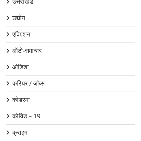
उत्तराखंड
उद्योग
एविएशन
ऑटो-समाचार
ओडिशा
करियर / जॉब्स
कोडरमा
कोविड – 19
क्राइम