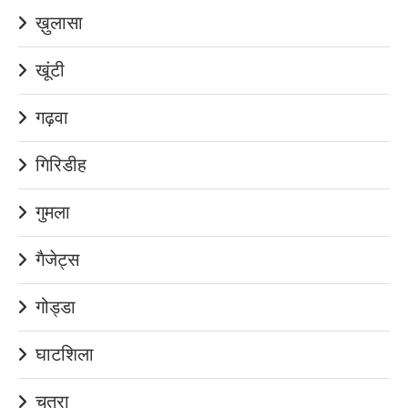
ख़ुलासा
खूंटी
गढ़वा
गिरिडीह
गुमला
गैजेट्स
गोड्डा
घाटशिला
चतरा