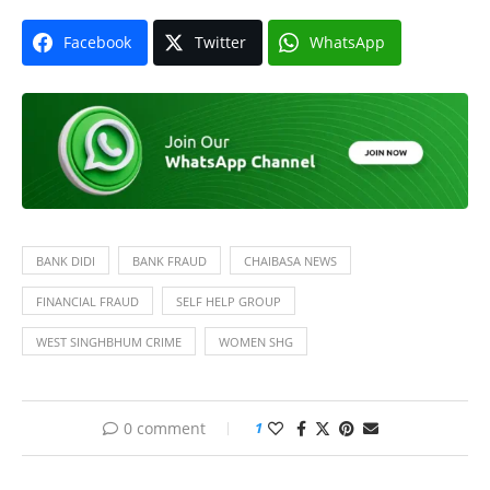
Facebook
Twitter
WhatsApp
BANK DIDI
BANK FRAUD
CHAIBASA NEWS
FINANCIAL FRAUD
SELF HELP GROUP
WEST SINGHBHUM CRIME
WOMEN SHG
0 comment
1