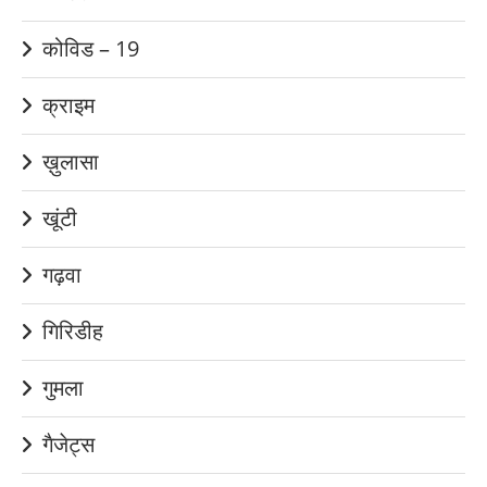
कोविड – 19
क्राइम
ख़ुलासा
खूंटी
गढ़वा
गिरिडीह
गुमला
गैजेट्स