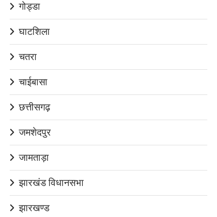
गोड्डा
घाटशिला
चतरा
चाईबासा
छत्तीसगढ़
जमशेदपुर
जामताड़ा
झारखंड विधानसभा
झारखण्ड