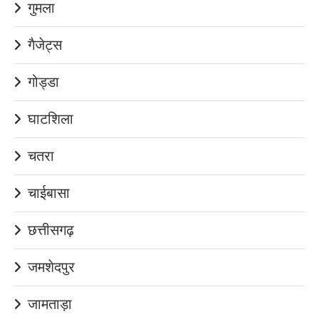
गुमला
गैजेट्स
गोड्डा
घाटशिला
चतरा
चाईबासा
छत्तीसगढ़
जमशेदपुर
जामताड़ा