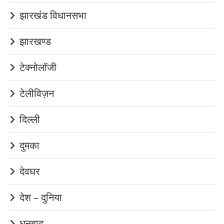
झारखंड विधानसभा
झारखण्ड
टेक्नोलॉजी
टेलीविज़न
दिल्ली
दुमका
देवघर
देश – दुनिया
धनबाद