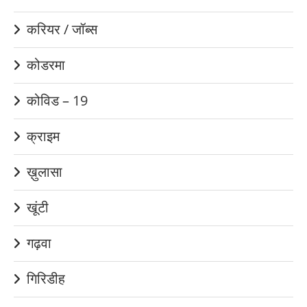
करियर / जॉब्स
कोडरमा
कोविड – 19
क्राइम
ख़ुलासा
खूंटी
गढ़वा
गिरिडीह