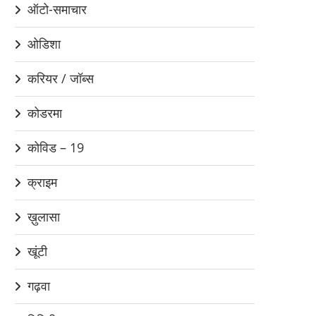
ऑटो-समाचार
ओडिशा
करियर / जॉब्स
कोडरमा
कोविड – 19
क्राइम
ख़ुलासा
खूंटी
गढ़वा