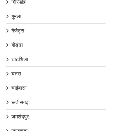
गिरिडीह
गुमला
गैजेट्स
गोड्डा
घाटशिला
चतरा
चाईबासा
छत्तीसगढ़
जमशेदपुर
जामताड़ा