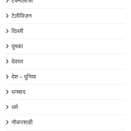
टेक्नोलॉजी
टेलीविज़न
दिल्ली
दुमका
देवघर
देश – दुनिया
धनबाद
धर्म
नौकरशाही