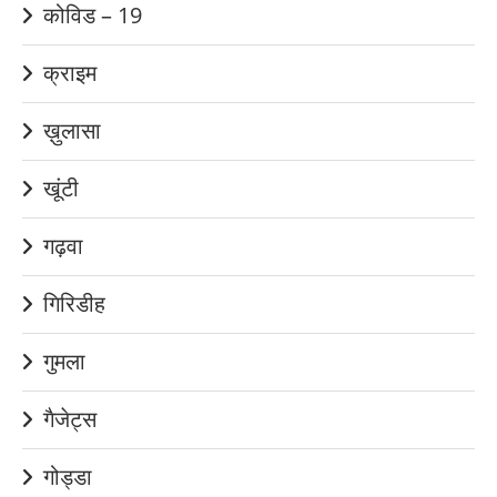
कोविड – 19
क्राइम
ख़ुलासा
खूंटी
गढ़वा
गिरिडीह
गुमला
गैजेट्स
गोड्डा