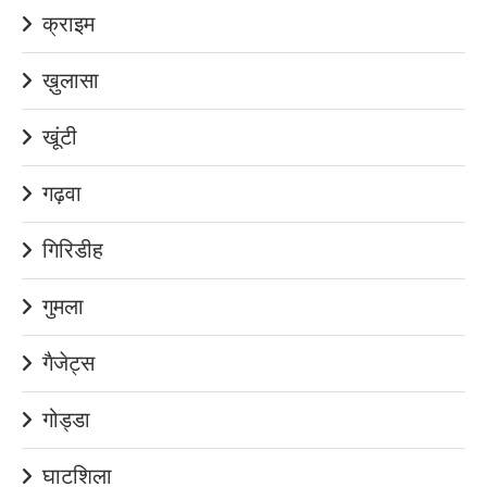
क्राइम
ख़ुलासा
खूंटी
गढ़वा
गिरिडीह
गुमला
गैजेट्स
गोड्डा
घाटशिला