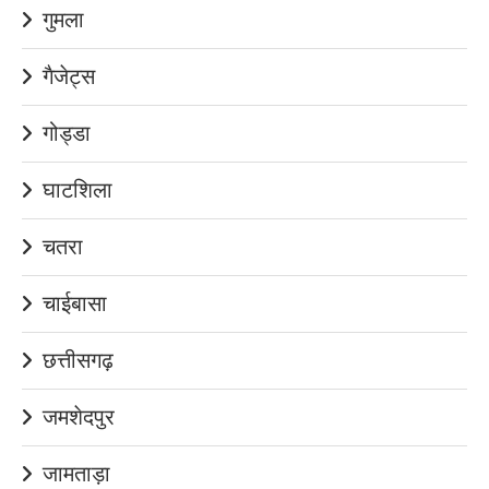
गुमला
गैजेट्स
गोड्डा
घाटशिला
चतरा
चाईबासा
छत्तीसगढ़
जमशेदपुर
जामताड़ा