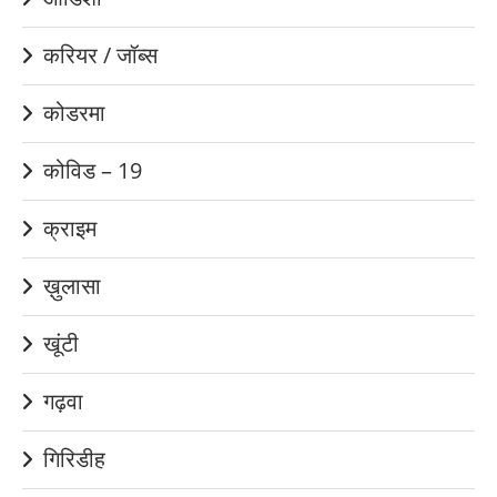
करियर / जॉब्स
कोडरमा
कोविड – 19
क्राइम
ख़ुलासा
खूंटी
गढ़वा
गिरिडीह