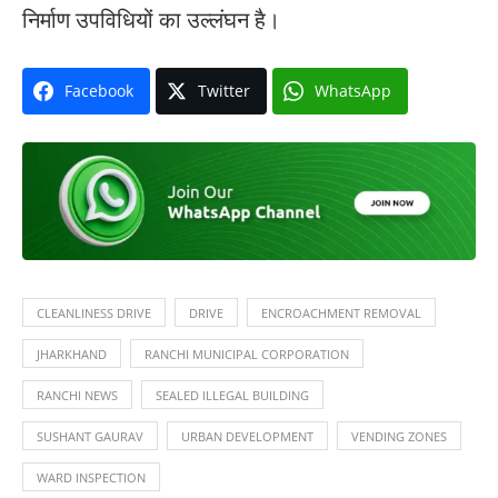
निर्माण उपविधियों का उल्लंघन है।
Facebook
Twitter
WhatsApp
CLEANLINESS DRIVE
DRIVE
ENCROACHMENT REMOVAL
JHARKHAND
RANCHI MUNICIPAL CORPORATION
RANCHI NEWS
SEALED ILLEGAL BUILDING
SUSHANT GAURAV
URBAN DEVELOPMENT
VENDING ZONES
WARD INSPECTION