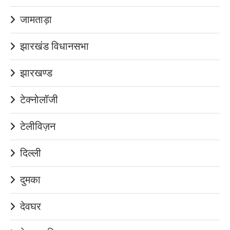
जामताड़ा
झारखंड विधानसभा
झारखण्ड
टेक्नोलॉजी
टेलीविज़न
दिल्ली
दुमका
देवघर