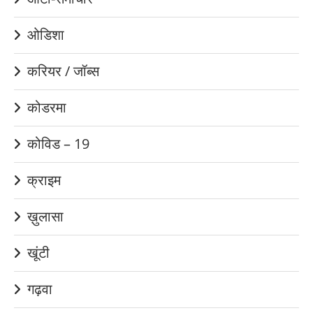
ओडिशा
करियर / जॉब्स
कोडरमा
कोविड – 19
क्राइम
ख़ुलासा
खूंटी
गढ़वा