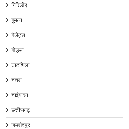
गिरिडीह
गुमला
गैजेट्स
गोड्डा
घाटशिला
चतरा
चाईबासा
छत्तीसगढ़
जमशेदपुर