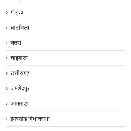
गोड्डा
घाटशिला
चतरा
चाईबासा
छत्तीसगढ़
जमशेदपुर
जामताड़ा
झारखंड विधानसभा