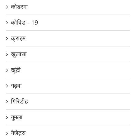
कोडरमा
कोविड – 19
क्राइम
ख़ुलासा
खूंटी
गढ़वा
गिरिडीह
गुमला
गैजेट्स