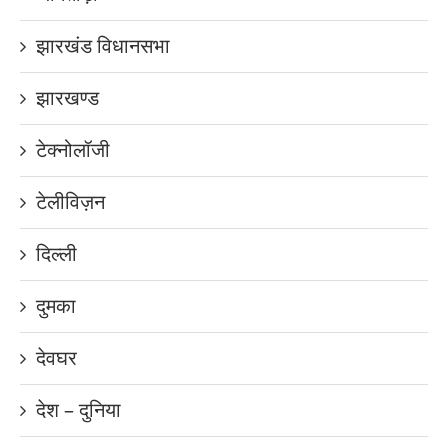
झारखंड विधानसभा
झारखण्ड
टेक्नोलॉजी
टेलीविज़न
दिल्ली
दुमका
देवघर
देश – दुनिया