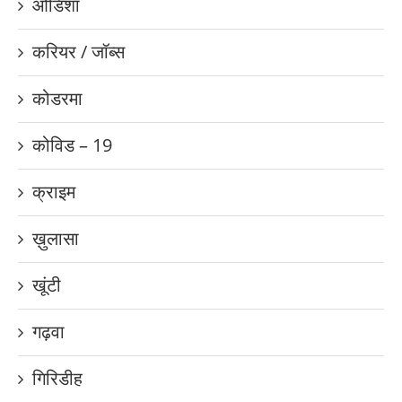
ओडिशा
करियर / जॉब्स
कोडरमा
कोविड – 19
क्राइम
ख़ुलासा
खूंटी
गढ़वा
गिरिडीह