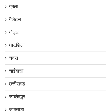
गुमला
गैजेट्स
गोड्डा
घाटशिला
चतरा
चाईबासा
छत्तीसगढ़
जमशेदपुर
जामताड़ा