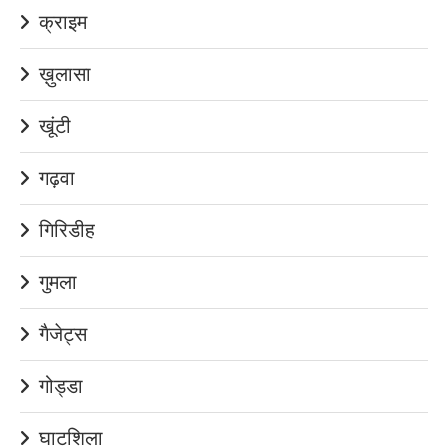
क्राइम
ख़ुलासा
खूंटी
गढ़वा
गिरिडीह
गुमला
गैजेट्स
गोड्डा
घाटशिला