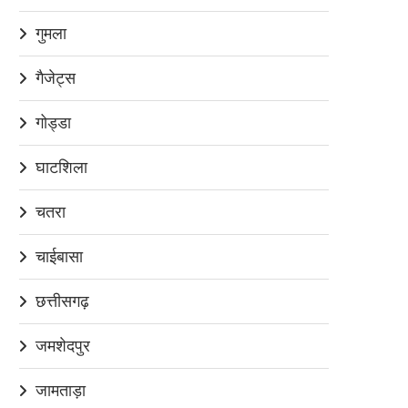
गुमला
गैजेट्स
गोड्डा
घाटशिला
चतरा
चाईबासा
छत्तीसगढ़
जमशेदपुर
जामताड़ा