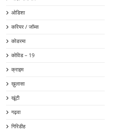
ओडिशा
करियर / जॉब्स
कोडरमा
कोविड – 19
क्राइम
ख़ुलासा
खूंटी
गढ़वा
गिरिडीह