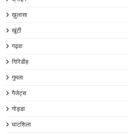
ख़ुलासा
खूंटी
गढ़वा
गिरिडीह
गुमला
गैजेट्स
गोड्डा
घाटशिला