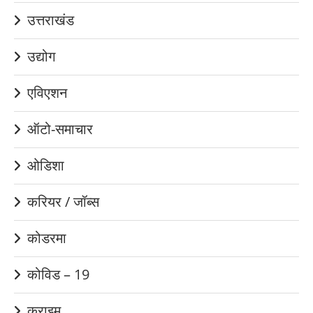
उत्तराखंड
उद्योग
एविएशन
ऑटो-समाचार
ओडिशा
करियर / जॉब्स
कोडरमा
कोविड – 19
क्राइम