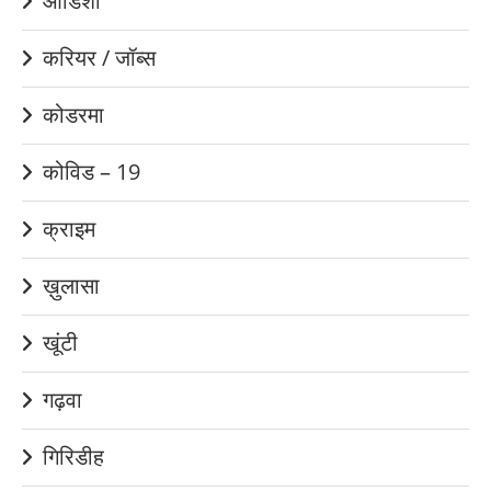
ओडिशा
करियर / जॉब्स
कोडरमा
कोविड – 19
क्राइम
ख़ुलासा
खूंटी
गढ़वा
गिरिडीह