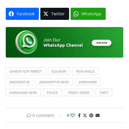
Facebook
Twitter
WhatsApp
GANESH GOP ARREST
GOLMURI
IRON ANGLE
JAMSHEDPUR
JAMSHEDPUR NEWS
JHARKHAND
JHARKHAND NEWS
POLICE
TEMPO SEIZED
THEFT
0 comment
0