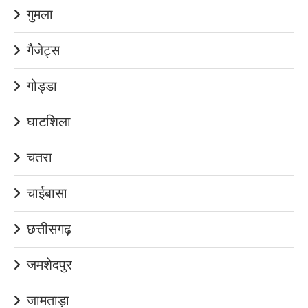
गुमला
गैजेट्स
गोड्डा
घाटशिला
चतरा
चाईबासा
छत्तीसगढ़
जमशेदपुर
जामताड़ा