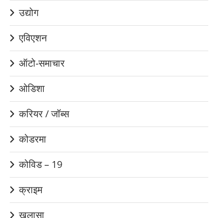
उद्योग
एविएशन
ऑटो-समाचार
ओडिशा
करियर / जॉब्स
कोडरमा
कोविड – 19
क्राइम
ख़ुलासा