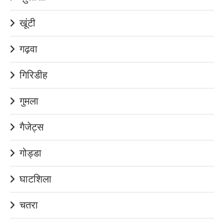
खूंटी
गढ़वा
गिरिडीह
गुमला
गैजेट्स
गोड्डा
घाटशिला
चतरा