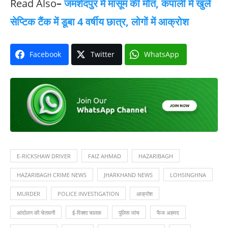
Read Also
–
जमशेदपुर में मासूम की मौत, कपाली में खुले
सेप्टिक टैंक में डूबा 4 वर्षीय छात्र, लोगों में आक्रोश
Facebook
Twitter
WhatsApp
E-RICKSHAW DRIVER
FAIZ AHMAD
HAZARIBAGH
HAZARIBAGH CRIME NEWS
JHARKHAND NEWS
LOHSINGHNA
MURDER
POLICE INVESTIGATION
आक्रोश
आंदोलन की चेतावनी
ई-रिक्शा चालक
पुलिस जांच
फैज अहमद