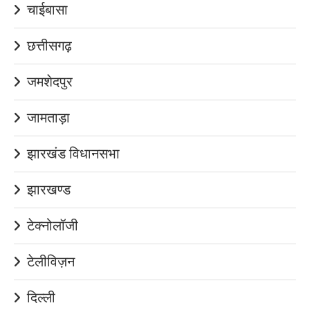
चाईबासा
छत्तीसगढ़
जमशेदपुर
जामताड़ा
झारखंड विधानसभा
झारखण्ड
टेक्नोलॉजी
टेलीविज़न
दिल्ली