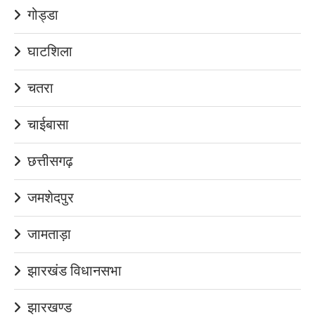
गोड्डा
घाटशिला
चतरा
चाईबासा
छत्तीसगढ़
जमशेदपुर
जामताड़ा
झारखंड विधानसभा
झारखण्ड