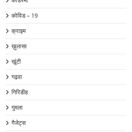
कोडरमा
कोविड – 19
क्राइम
ख़ुलासा
खूंटी
गढ़वा
गिरिडीह
गुमला
गैजेट्स