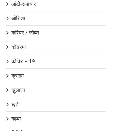
ऑटो-समाचार
ओडिशा
करियर / जॉब्स
कोडरमा
कोविड – 19
क्राइम
ख़ुलासा
खूंटी
गढ़वा