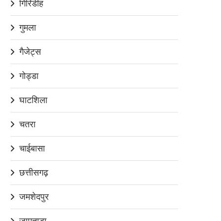
गिरिडीह
गुमला
गैजेट्स
गोड्डा
घाटशिला
चतरा
चाईबासा
छत्तीसगढ़
जमशेदपुर
जामताड़ा