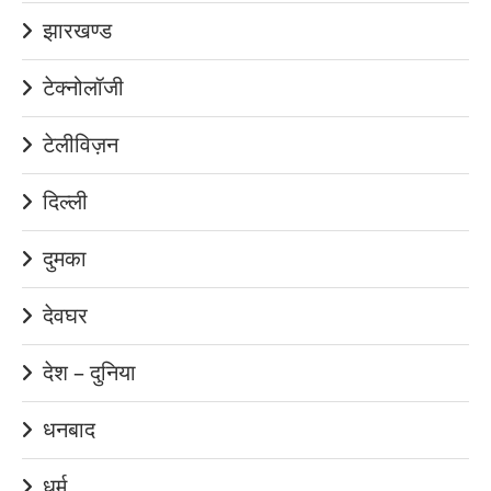
झारखण्ड
टेक्नोलॉजी
टेलीविज़न
दिल्ली
दुमका
देवघर
देश – दुनिया
धनबाद
धर्म