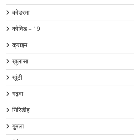
कोडरमा
कोविड – 19
क्राइम
ख़ुलासा
खूंटी
गढ़वा
गिरिडीह
गुमला