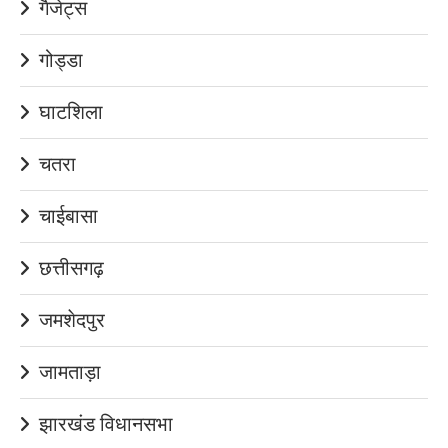
गैजेट्स
गोड्डा
घाटशिला
चतरा
चाईबासा
छत्तीसगढ़
जमशेदपुर
जामताड़ा
झारखंड विधानसभा