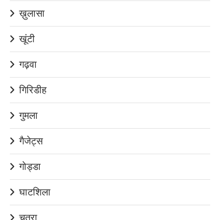
ख़ुलासा
खूंटी
गढ़वा
गिरिडीह
गुमला
गैजेट्स
गोड्डा
घाटशिला
चतरा