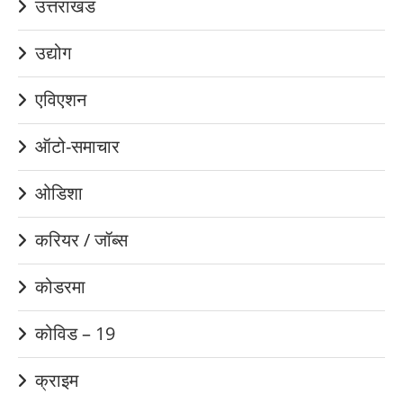
उत्तराखंड
उद्योग
एविएशन
ऑटो-समाचार
ओडिशा
करियर / जॉब्स
कोडरमा
कोविड – 19
क्राइम