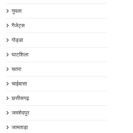
गुमला
गैजेट्स
गोड्डा
घाटशिला
चतरा
चाईबासा
छत्तीसगढ़
जमशेदपुर
जामताड़ा