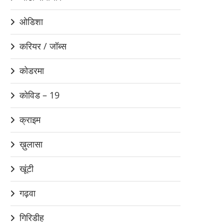
ओडिशा
करियर / जॉब्स
कोडरमा
कोविड – 19
क्राइम
ख़ुलासा
खूंटी
गढ़वा
गिरिडीह