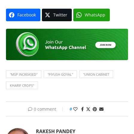
Facebook
Twitter
WhatsApp
"MSP INCREASED"
"PIYUSH GOYAL"
"UNION CABINET
KHARIF CROPS"
0 comment
0
RAKESH PANDEY