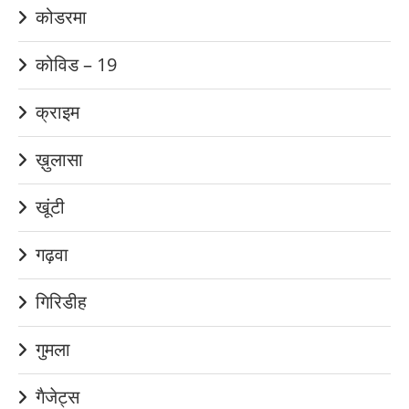
कोडरमा
कोविड – 19
क्राइम
ख़ुलासा
खूंटी
गढ़वा
गिरिडीह
गुमला
गैजेट्स