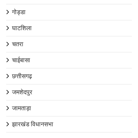
गोड्डा
घाटशिला
चतरा
चाईबासा
छत्तीसगढ़
जमशेदपुर
जामताड़ा
झारखंड विधानसभा