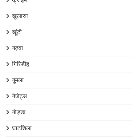
ख़ुलासा
खूंटी
गढ़वा
गिरिडीह
गुमला
गैजेट्स
गोड्डा
घाटशिला