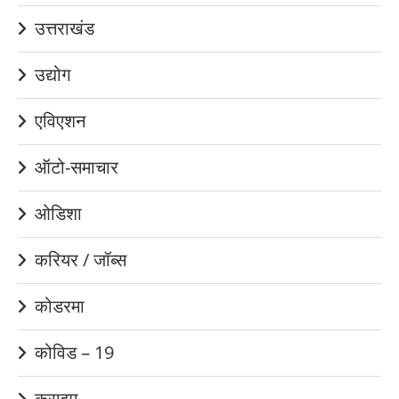
उत्तराखंड
उद्योग
एविएशन
ऑटो-समाचार
ओडिशा
करियर / जॉब्स
कोडरमा
कोविड – 19
क्राइम